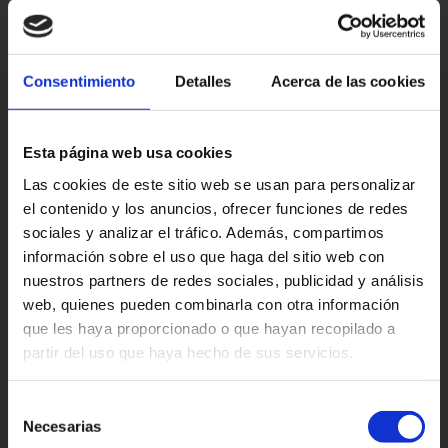
Consentimiento
Detalles
Acerca de las cookies
x
Esta página web usa cookies
Las cookies de este sitio web se usan para personalizar
el contenido y los anuncios, ofrecer funciones de redes
sociales y analizar el tráfico. Además, compartimos
información sobre el uso que haga del sitio web con
nuestros partners de redes sociales, publicidad y análisis
web, quienes pueden combinarla con otra información
que les haya proporcionado o que hayan recopilado a
Al tratarse de madera recuperada y que ha
partir del uso que haya hecho de sus servicios.
estado expuesta a las inclemencias climáticas,
es una madera muy resistente y con un acabado
Suscríbete a nuestra Eco
Selección
desgastado que le aporta su gran personalidad.
Newsletter y disfruta de un
Necesarias
de
Presenta ligeras imperfecciones tales como