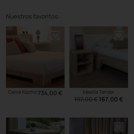
Nuestros favoritos:
Este
Este
Cama Kozmic
Mesilla Tender
734,00
€
producto
producto
197,00
€
167,00
€
tiene
tiene
múltiples
múltiples
variantes.
variantes.
Las
Las
opciones
opciones