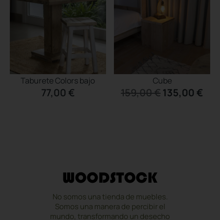
se
se
pueden
pueden
elegir
elegir
en
en
la
la
página
página
de
de
producto
producto
Este
Este
Taburete Colors bajo
Cube
producto
producto
77,00
€
159,00
€
135,00
€
tiene
tiene
múltiples
múltiples
variantes.
variantes.
Las
Las
opciones
opciones
se
se
pueden
pueden
elegir
elegir
en
en
la
la
No somos una tienda de muebles.
página
página
Somos una manera de percibir el
de
de
mundo, transformando un desecho