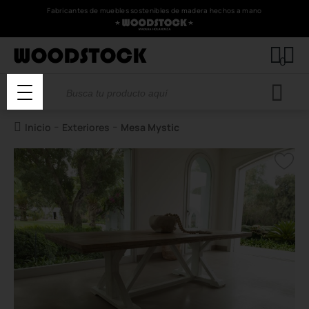
Fabricantes de muebles sostenibles de madera hechos a mano
0
Búsqueda
de
productos
-
-
Inicio
Exteriores
Mesa Mystic